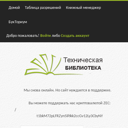
Домой
Таблица разрешений
Книжный менеджер
БукТориум
Добро пожаловать!
Войти
либо
Создать аккаунт
Мы снова онлайн. Но сайт нуждается в поддержке.
Вы можете поддержать нас криптовалютой ZEC:
t1bkM72pLFRZyn5iPJkk2ccGv12Ly3CbyNY