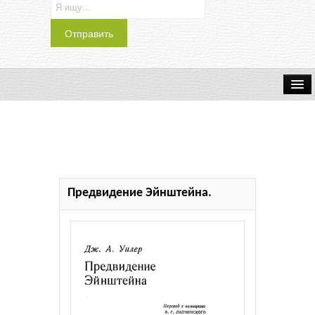
Транспорт
Индустрия
Наука
Предвидение Эйнштейна.
Хобби
Журналы
История
Учебники