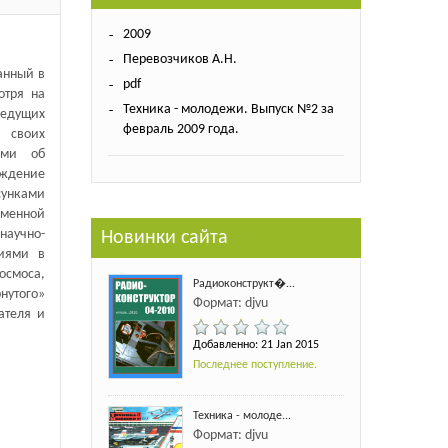
2009
Перевозчиков А.Н.
анный в
pdf
отря на
Техника - молодежи. Выпуск №2 за
ведущих
февраль 2009 года.
 своих
ами об
ждение
сунками
менной
аучно-
Новинки сайта
ниями в
осмоса,
Радиоконструкт�...
нутого»
Формат: djvu
ателя и
Добавленно: 21 Jan 2015
Последнее поступление.
Техника - молоде...
Формат: djvu