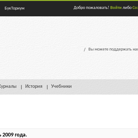
Добро пожаловать!
Войти
либо
Со
БукТориум
Вы можете поддержать нас
урналы
История
Учебники
 2009 года.