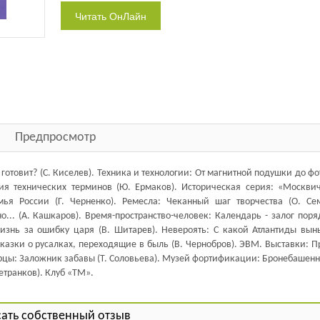
Предпросмотр
готовит? (С. Киселев). Техника и технологии: От магнитной подушки до ф
ия технических терминов (Ю. Ермаков). Историческая серия: «Москвич
ья России (Г. Черненко). Ремесла: Чеканный шаг творчества (О. Сем
.. (А. Кашкаров). Время-пространство-человек: Календарь - залог поря
Жизнь за ошибку царя (В. Шитарев). Невероять: С какой Атлантиды вын
Сказки о русалках, переходящие в быль (В. Чернобров). ЭВМ. Выставки: 
ворцы: Заложник забавы (Т. Соловьева). Музей фортификации: Бронебашен
етранков). Клуб «ТМ».
ать собственный отзыв