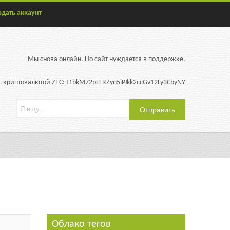
здать аккаунт
Мы снова онлайн. Но сайт нуждается в поддержке.
 криптовалютой ZEC: t1bkM72pLFRZyn5iPJkk2ccGv12Ly3CbyNY
Облако тегов