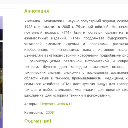
Аннотация
«Техника – молодёжи» - научно-популярный журнал, основ
1933 г. и отметил в 2008 г. 75-летний юбилей. Но, несм
почтенный возраст, «ТМ» был и остаётся одним из 
ежемесячных изданий. «ТМ» продолжает будоражить
читателей смелыми идеями и проектами, рассказ
изобретениях и инновациях, давать истинное насла
ценителям и знатокам своими красочными подробными ри
– реконструкциями различной исторической и совре
техники. Журнал дает молодым читателям основы н
технических знаний, знакомит с последними достиже
области науки и техники, промышленности, медицины, к
сельского хозяйства. «ТМ» даёт «умную пищу» для «завёр
технаря и любознательного гуманитария, для предприним
школьника, для историка техники и домохозяйки.
Авторы:
Перевозчиков А.Н.
Категории:
2009
Формат:
pdf