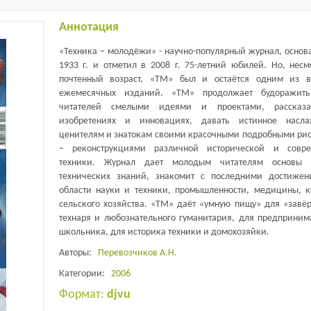
Аннотация
«Техника – молодёжи» - научно-популярный журнал, основ
1933 г. и отметил в 2008 г. 75-летний юбилей. Но, несм
почтенный возраст, «ТМ» был и остаётся одним из 
ежемесячных изданий. «ТМ» продолжает будоражить
читателей смелыми идеями и проектами, рассказ
изобретениях и инновациях, давать истинное насла
ценителям и знатокам своими красочными подробными ри
– реконструкциями различной исторической и совре
техники. Журнал дает молодым читателям основы н
технических знаний, знакомит с последними достиже
области науки и техники, промышленности, медицины, к
сельского хозяйства. «ТМ» даёт «умную пищу» для «завёр
технаря и любознательного гуманитария, для предприним
школьника, для историка техники и домохозяйки.
Авторы:
Перевозчиков А.Н.
Категории:
2006
Формат:
djvu