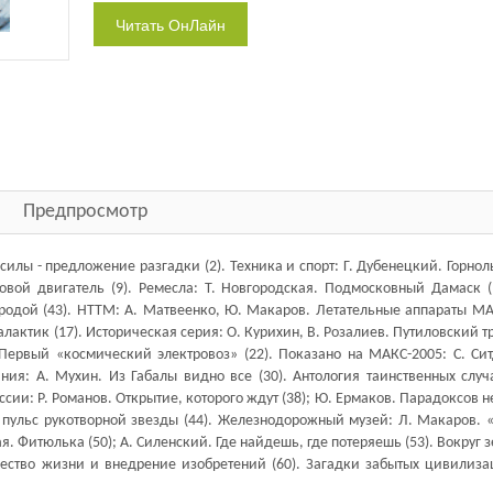
Предпросмотр
илы - предложение разгадки (2). Техника и спорт: Г. Дубенецкий. Горн
ровой двигатель (9). Ремесла: Т. Новгородская. Подмосковный Дамаск (
иродой (43). НТТМ: А. Матвеенко, Ю. Макаров. Летательные аппараты МА
галактик (17). Историческая серия: О. Курихин, В. Розалиев. Путиловский 
. Первый «космический электровоз» (22). Показано на МАКС-2005: С. Си
ния: А. Мухин. Из Габалы видно все (30). Антология таинственных случ
ии: Р. Романов. Открытие, которого ждут (38); Ю. Ермаков. Парадоксов не
й пульс рукотворной звезды (44). Железнодорожный музей: Л. Макаров.
я. Фитюлька (50); А. Силенский. Где найдешь, где потеряешь (53). Вокруг 
чество жизни и внедрение изобретений (60). Загадки забытых цивилиза