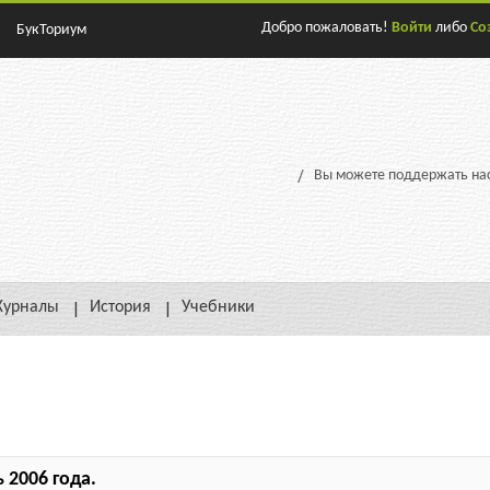
Добро пожаловать!
Войти
либо
Со
БукТориум
Вы можете поддержать нас
урналы
История
Учебники
 2006 года.