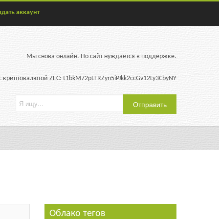
здать аккаунт
Мы снова онлайн. Но сайт нуждается в поддержке.
 криптовалютой ZEC: t1bkM72pLFRZyn5iPJkk2ccGv12Ly3CbyNY
Облако тегов