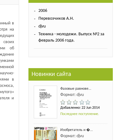
2006
Перевозчиков А.Н.
анный в
djvu
отря на
Техника - молодежи. Выпуск №2 за
ведущих
февраль 2006 года.
 своих
ами об
ждение
сунками
менной
аучно-
Новинки сайта
ниями в
осмоса,
Фазовые равнове...
нутого»
Формат: djvu
ателя и
Добавленно: 22 Jun 2014
Последнее поступление.
Изобретатель и �...
Формат: djvu