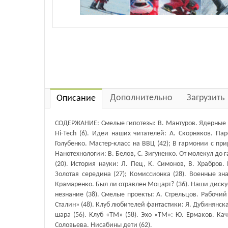
Дополнительно
Загрузить
Описание
СОДЕРЖАНИЕ: Смелые гипотезы: В. Мантуров. Ядерные с
Hi-Tech (6). Идеи наших читателей: А. Скорняков. Па
Голубенко. Мастер-класс на ВВЦ (42); В гармонии с пр
Нанотехнологии: В. Белов, С. Зигуненко. От молекул до 
(20). История науки: Л. Пец, К. Симонов, В. Храбров
Золотая середина (27); Комиссионка (28). Военные зна
Крамаренко. Был ли отравлен Моцарт? (36). Наши дискусс
незнание (38). Смелые проекты: А. Стрельцов. Рабочи
Сталин» (48). Клуб любителей фантастики: Я. Дубинянска
шара (56). Клуб «ТМ» (58). Эхо «ТМ»: Ю. Ермаков. Ка
Соловьева. Нисабины дети (62).