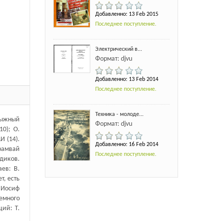
Добавленно: 13 Feb 2015
Последнее поступление.
Электрический в...
Формат: djvu
Добавленно: 13 Feb 2014
Последнее поступление.
Техника - молоде...
олыжный
Формат: djvu
10); О.
И (14).
Добавленно: 16 Feb 2014
трамвай
Последнее поступление.
тдиков.
аев: В.
т, есть
 «Иосиф
земного
ций: Т.