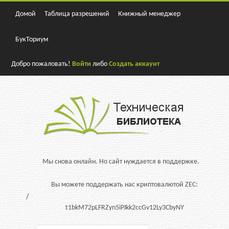
Домой
Таблица разрешений
Книжный менеджер
БукТориум
Добро пожаловать!
Войти
либо
Создать аккаунт
Мы снова онлайн. Но сайт нуждается в поддержке.
Вы можете поддержать нас криптовалютой ZEC:
t1bkM72pLFRZyn5iPJkk2ccGv12Ly3CbyNY