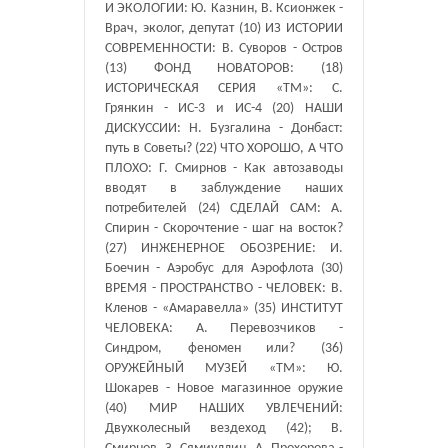
И ЭКОЛОГИИ: Ю. Казнин, В. Ксионжек -
Врач, эколог, депутат (10) ИЗ ИСТОРИИ
СОВРЕМЕННОСТИ: В. Суворов - Остров
(13) ФОНД НОВАТОРОВ: (18)
ИСТОРИЧЕСКАЯ СЕРИЯ «ТМ»: С.
Грянкин - ИС-3 и ИС-4 (20) НАШИ
ДИСКУССИИ: Н. Бузгалина - Донбаст:
путь в Советы? (22) ЧТО ХОРОШО, А ЧТО
ПЛОХО: Г. Смирнов - Как автозаводы
вводят в заблуждение наших
потребителей (24) СДЕЛАЙ САМ: А.
Спирин - Скорочтение - шаг на восток?
(27) ИНЖЕНЕРНОЕ ОБОЗРЕНИЕ: И.
Боечин - Аэробус для Аэрофлота (30)
ВРЕМЯ - ПРОСТРАНСТВО - ЧЕЛОВЕК: В.
Кленов - «Амаравелла» (35) ИНСТИТУТ
ЧЕЛОВЕКА: А. Перевозчиков -
Синдром, феномен или? (36)
ОРУЖЕЙНЫЙ МУЗЕЙ «ТМ»: Ю.
Шокарев - Новое магазинное оружие
(40) МИР НАШИХ УВЛЕЧЕНИЙ:
Двухколесный вездеход (42); В.