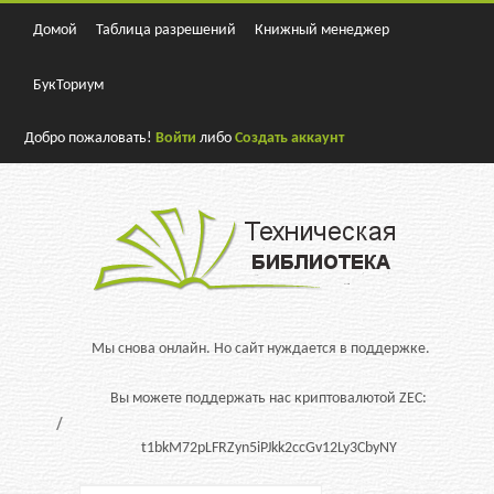
Домой
Таблица разрешений
Книжный менеджер
БукТориум
Добро пожаловать!
Войти
либо
Создать аккаунт
Мы снова онлайн. Но сайт нуждается в поддержке.
Вы можете поддержать нас криптовалютой ZEC:
t1bkM72pLFRZyn5iPJkk2ccGv12Ly3CbyNY