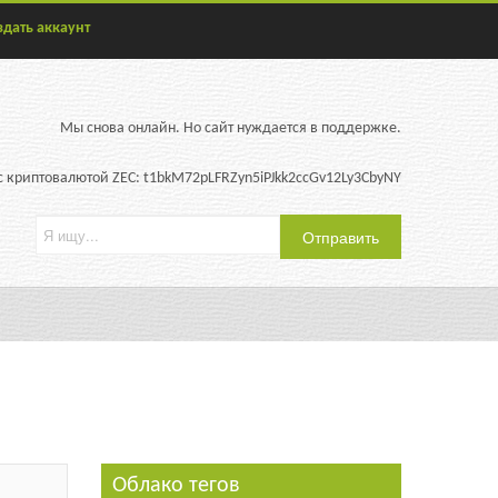
здать аккаунт
Мы снова онлайн. Но сайт нуждается в поддержке.
 криптовалютой ZEC: t1bkM72pLFRZyn5iPJkk2ccGv12Ly3CbyNY
Облако тегов