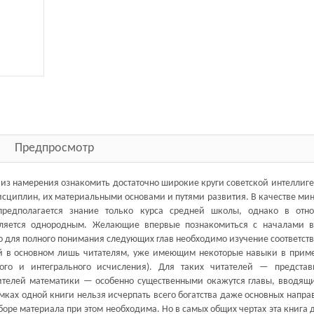
Предпросмотр
 из намерения ознакомить достаточно широкие круги советской интеллиг
сциплин, их материальными основами и путями развития. В качестве ми
предполагается знание только курса средней школы, однако в отн
вляется однородным. Желающие впервые познакомиться с началами 
 но для полного понимания следующих глав необходимо изучение соответс
ой в основном лишь читателям, уже имеющим некоторые навыки в прим
ого и интегрального исчисления). Для таких читателей — представ
ителей математики — особенно существенными окажутся главы, вводящи
амках одной книги нельзя исчерпать всего богатства даже основных напр
оре материала при этом необходима. Но в самых общих чертах эта книга