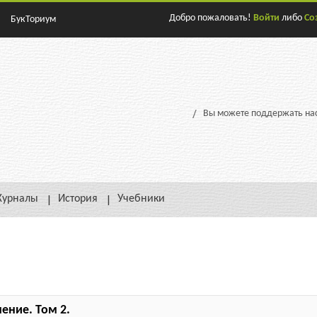
Добро пожаловать!
Войти
либо
Со
БукТориум
Вы можете поддержать нас
урналы
История
Учебники
ение. Том 2.