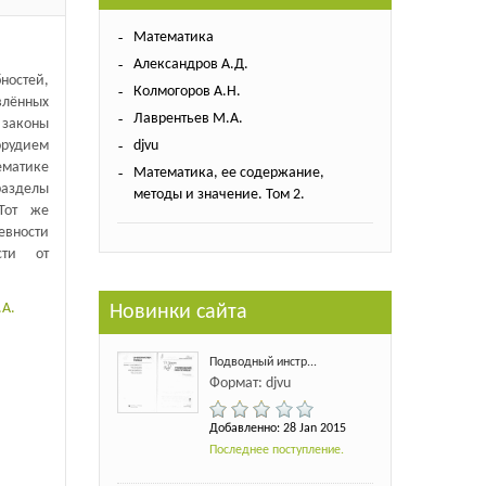
Математика
Александров А.Д.
ностей,
Колмогоров А.Н.
лённых
Лаврентьев М.А.
законы
рудием
djvu
ематике
Математика, ее содержание,
азделы
методы и значение. Том 2.
Тот же
евности
сти от
.А.
Новинки сайта
Подводный инстр...
Формат: djvu
Добавленно: 28 Jan 2015
Последнее поступление.