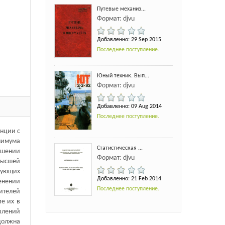
Путевые механиз...
Формат: djvu
Добавленно: 29 Sep 2015
Последнее поступление.
Юный техник. Вып...
Формат: djvu
Добавленно: 09 Aug 2014
Последнее поступление.
енции с
нимума
Статистическая ...
ошении
Формат: djvu
высшей
твующих
Добавленно: 21 Feb 2014
енении
Последнее поступление.
ителей
е их в
авлений
 должна