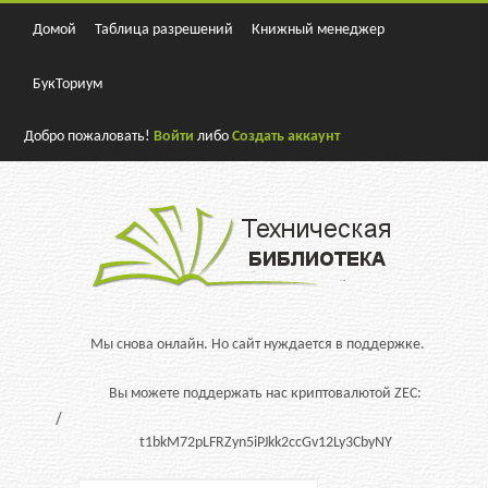
Домой
Таблица разрешений
Книжный менеджер
БукТориум
Добро пожаловать!
Войти
либо
Создать аккаунт
Мы снова онлайн. Но сайт нуждается в поддержке.
Вы можете поддержать нас криптовалютой ZEC:
t1bkM72pLFRZyn5iPJkk2ccGv12Ly3CbyNY