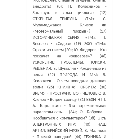
МОЛОДЕЖИ: Спешите увидеть, купить,
внедрить! (8); П. Колесников -
Заглянуть в «глаз циклона» (12)
ОТКРЫТАЯ ТРИБУНА «ТМ»: С.
Мухамеджанов - Близок ли
«геотермальный прорыв»? (17)
ИСТОРИЧЕСКАЯ СЕРИЯ «ТМ»: П.
Веселов - «Седов» (19) ЭХО «ТМ»:
Строки из писем (20); Ю. Федоров - Кто
поскачет на «зевовозе»? (46)
УСКОРЕНИЕ: ПРОБЛЕМЫ, ПОИСКИ,
РЕШЕНИЯ: Б. Шумилин - Рожденные из
пепла (22) ПРИРОДА И МЫ: В.
Ксионжек - О чем поведала длинная
волна (26) КНИЖНАЯ ОРБИТА: (30)
ВРЕМЯ - ПРОСТРАНСТВО - ЧЕЛОВЕК: В.
Кленов - Встреч солнцу (31) ВЕХИ НТП:
А. Карташкин - Эта стремительная
параллельность... (34); О. Боброва -
Пообщаться с компьютером? (38) КЛУБ
ЭЛЕКТРОННЫХ ИГР: (40) НАШ
АРТИЛЛЕРИЙСКИЙ МУЗЕЙ: В. Маликов
- Прямой наводкой (44) ТЕХНИКА И