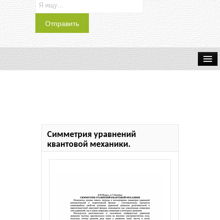
Транспорт
Индустрия
Наука
Симметрия уравнений
Хобби
квантовой механики.
Журналы
История
Учебники