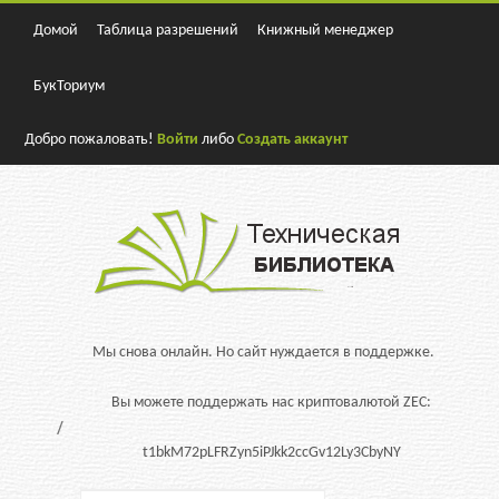
Домой
Таблица разрешений
Книжный менеджер
БукТориум
Добро пожаловать!
Войти
либо
Создать аккаунт
Мы снова онлайн. Но сайт нуждается в поддержке.
Вы можете поддержать нас криптовалютой ZEC:
t1bkM72pLFRZyn5iPJkk2ccGv12Ly3CbyNY