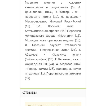
Развитие техники в условиях
капитализма и социализма (5). А.
Демьянович, инж., Э. Котляр, инж. -
Паровоз с потока (10). Л. Давыдов -
Мастер-новатор Николай Российский
(13). М. Логинов, инж. -
Автоматическая стрелка (15). Первенец
молодежного завода «Москвич» (16).
Молодые новаторы производства (18).
Л. Газезьян, лауреат Сталинской
премии - Непрерывное литье (21). Г.
Абрамов - «Зажглись огни»
(библиография) (23). Г. Вергелес, инж. -
Фархадская ГЭС (24). А. Морозов, инж.
- Творцы химии (26). Календарь науки
и техники (31). Переписка с читателями
(32).
Отзывы
×