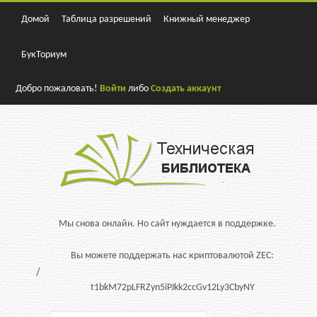
Домой
Таблица разрешений
Книжный менеджер
БукТориум
Добро пожаловать!
Войти
либо
Создать аккаунт
Мы снова онлайн. Но сайт нуждается в поддержке.
Вы можете поддержать нас криптовалютой ZEC:
t1bkM72pLFRZyn5iPJkk2ccGv12Ly3CbyNY