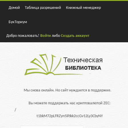
Домой
Таблица разрешений
Книжный менеджер
БукТориум
Добро пожаловать!
Войти
либо
Создать аккаунт
Мы снова онлайн. Но сайт нуждается в поддержке.
Вы можете поддержать нас криптовалютой ZEC:
t1bkM72pLFRZyn5iPJkk2ccGv12Ly3CbyNY