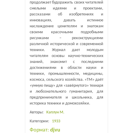
продолжает будоражить своих читателей
смелыми идеями и проектами,
рассказами об изобретениях и
инновациях, давать истинное
наслаждение ценителям и знатокам
своими красочными подробными
рисунками – реконструкциями
различной исторической и современной
техники. Журнал дает молодым
читателям основы научно-технических
знаний, знакомит с последними
достижениями в области науки и
техники, промышленности, медицины,
космоса, сельского хозяйства. «ТМ» даёт
«умную пищу» для «завёрнутого» технаря
и любознательного гуманитария, для
предпринимателя и школьника, для
историка техники и домохозяйки.
Авторы:
Каплун М.
Категории:
1933
Формат:
djvu