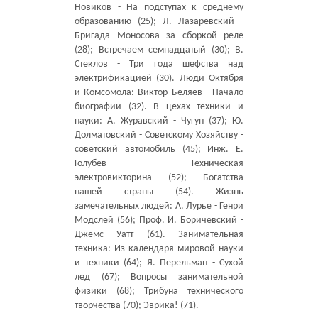
Новиков - На подступах к среднему
образованию (25); Л. Лазаревский -
Бригада Моносова за сборкой реле
(28); Встречаем семнадцатый (30); В.
Стеклов - Три года шефства над
электрификацией (30). Люди Октября
и Комсомола: Виктор Беляев - Начало
биографии (32). В цехах техники и
науки: А. Журавский - Чугун (37); Ю.
Долматовский - Советскому Хозяйству -
советский автомобиль (45); Инж. Е.
Голубев - Техническая
электровикторина (52); Богатства
нашей страны (54). Жизнь
замечательных людей: А. Лурье - Генри
Модслей (56); Проф. И. Боричевский -
Джемс Уатт (61). Занимательная
техника: Из календаря мировой науки
и техники (64); Я. Перельман - Сухой
лед (67); Вопросы занимательной
физики (68); Трибуна технического
творчества (70); Эврика! (71).