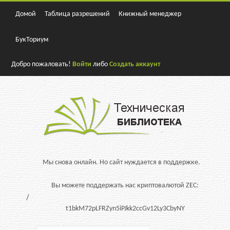
Домой
Таблица разрешений
Книжный менеджер
БукТориум
Добро пожаловать!
Войти
либо
Создать аккаунт
Мы снова онлайн. Но сайт нуждается в поддержке.
Вы можете поддержать нас криптовалютой ZEC:
t1bkM72pLFRZyn5iPJkk2ccGv12Ly3CbyNY