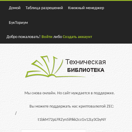
Домой
Таблица разрешений
Книжный менеджер
БукТориум
Добро пожаловать!
Войти
либо
Создать аккаунт
Мы снова онлайн. Но сайт нуждается в поддержке.
Вы можете поддержать нас криптовалютой ZEC:
t1bkM72pLFRZyn5iPJkk2ccGv12Ly3CbyNY