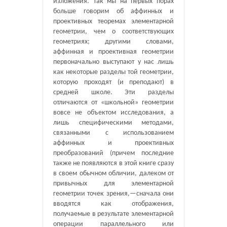
изложения. Так мы на первых порах
больше говорим об аффинных и
проективных теоремах элементарной
геометрии, чем о соответствующих
геометриях; другими словами,
аффинная и проективная геометрии
первоначально выступают у нас лишь
как некоторые разделы той геометрии,
которую проходят (и преподают) в
средней школе. Эти разделы
отличаются от «школьной» геометрии
вовсе не объектом исследования, а
лишь специфическими методами,
связанными с использованием
аффинных и проективных
преобразований (причем последние
также не появляются в этой книге сразу
в своем обычном обличии, далеком от
привычных для элементарной
геометрии точек зрения,—сначала они
вводятся как отображения,
получаемые в результате элементарной
операции параллельного или