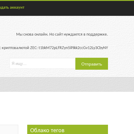
здать аккаунт
Мы снова онлайн. Но сайт нуждается в поддержке.
 криптовалютой ZEC: t1bkM72pLFRZyn5iPJkk2ccGv12Ly3CbyNY
Облако тегов