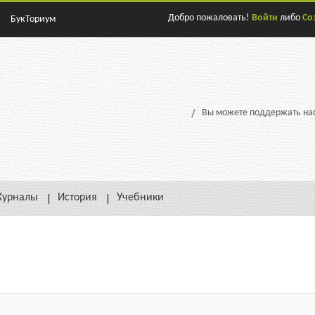
Добро пожаловать!
Войти
либо
Со
БукТориум
Вы можете поддержать нас
урналы
История
Учебники