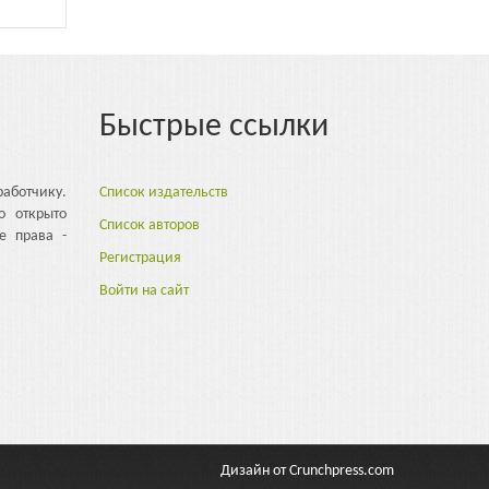
Быстрые ссылки
аботчику.
Список издательств
о открыто
Список авторов
е права -
Регистрация
Войти на сайт
Дизайн от
Crunchpress.com