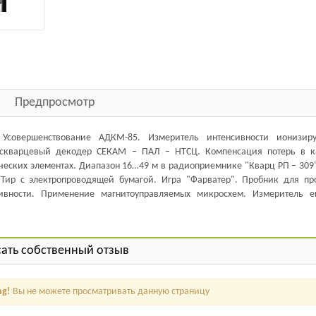
Предпросмотр
 Усовершенствование АДКМ-85. Измеритель интенсивности ионизир
Бескварцевый декодер СЕКАМ – ПАЛ – НТСЦ. Компенсация потерь в к
ических элементах. Диапазон 16…49 м в радиоприемнике "Кварц РП – 309
 Тир с электропроводящей бумагой. Игра "Фарватер". Пробник для пр
ивности. Применение магнитоуправляемых микросхем. Измеритель е
ать собственный отзыв
ng!
Вы не можете просматривать данную страницу