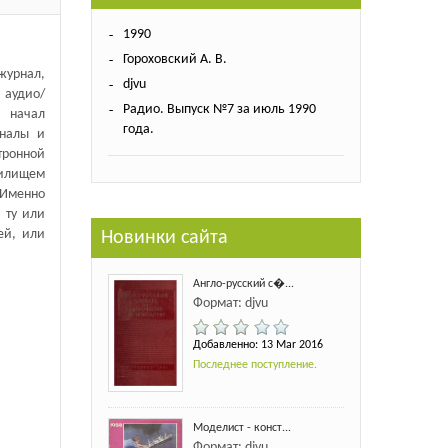
1990
Гороховский А. В.
журнал,
djvu
 аудио/
Радио. Выпуск №7 за июль 1990
 начал
года.
оналы и
тронной
нилищем
 Именно
 ту или
ей, или
Новинки сайта
Англо-русский с�...
Формат: djvu
Добавленно: 13 Mar 2016
Последнее поступление.
Моделист - конст...
Формат: djvu