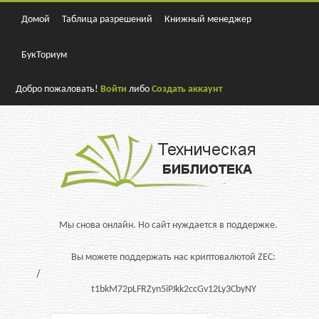
Домой
Таблица разрешений
Книжный менеджер
БукТориум
Добро пожаловать!
Войти
либо
Создать аккаунт
Мы снова онлайн. Но сайт нуждается в поддержке.
Вы можете поддержать нас криптовалютой ZEC:
t1bkM72pLFRZyn5iPJkk2ccGv12Ly3CbyNY