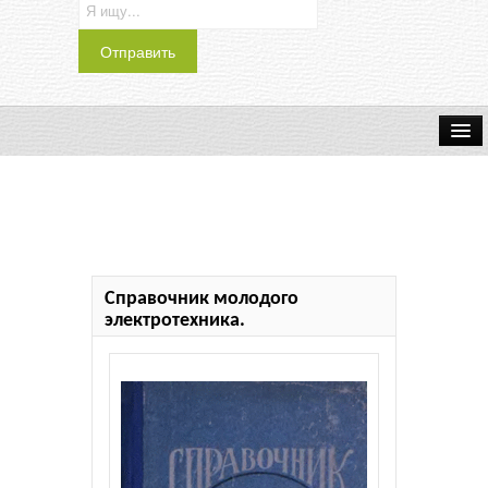
Транспорт
Индустрия
Наука
Справочник молодого
Хобби
электротехника.
Журналы
История
Учебники