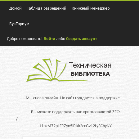
Домой
Таблица разрешений
Книжный менеджер
БукТориум
Добро пожаловать!
Войти
либо
Создать аккаунт
Мы снова онлайн. Но сайт нуждается в поддержке.
Вы можете поддержать нас криптовалютой ZEC:
t1bkM72pLFRZyn5iPJkk2ccGv12Ly3CbyNY